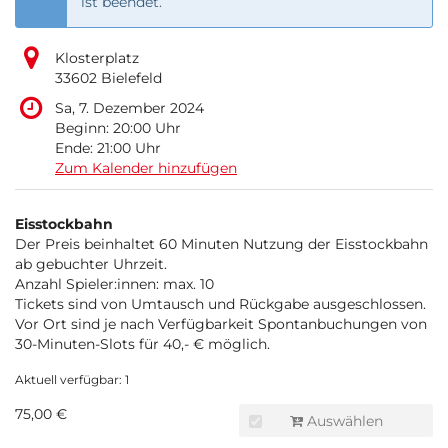
ist beendet.
Klosterplatz
33602 Bielefeld
Sa, 7. Dezember 2024
Beginn:
20:00
Uhr
Ende:
21:00
Uhr
Zum Kalender hinzufügen
Produkte
Eisstockbahn
Unkategorisierte
Der Preis beinhaltet 60 Minuten Nutzung der Eisstockbahn
ab gebuchter Uhrzeit.
Produkte
Anzahl Spieler:innen: max. 10
Tickets sind von Umtausch und Rückgabe ausgeschlossen.
Vor Ort sind je nach Verfügbarkeit Spontanbuchungen von
30-Minuten-Slots für 40,- € möglich.
Aktuell verfügbar: 1
75,00 €
Auswählen