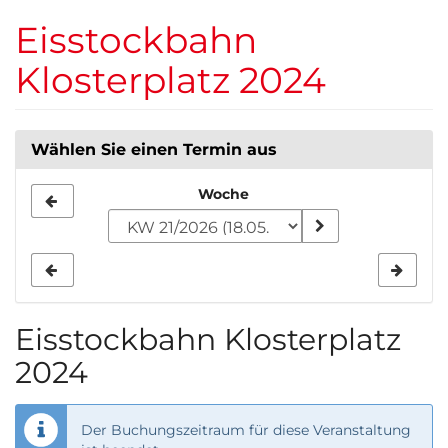
Zum
Eisstockbahn
Haupt-
Inhalt
Klosterplatz 2024
springen
Wählen Sie einen Termin aus
Woche
Woche
zur
Anzeige
auswählen
Eisstockbahn Klosterplatz
2024
Der Buchungszeitraum für diese Veranstaltung