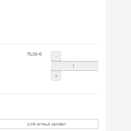
75,00 €
Menge
-
+
Link erneut senden