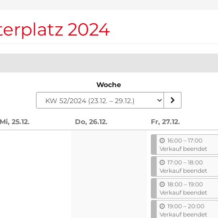
terplatz 2024
Woche
Mi, 25.12.
Do, 26.12.
Fr, 27.12.
n
b
16:00
–
17:00
i
Verkauf beendet
s
b
17:00
–
18:00
i
Verkauf beendet
s
b
18:00
–
19:00
i
Verkauf beendet
s
b
19:00
–
20:00
i
Verkauf beendet