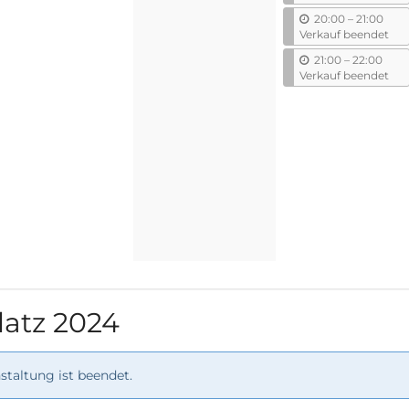
s
b
20:00
–
21:00
i
Verkauf beendet
s
b
21:00
–
22:00
i
Verkauf beendet
s
latz 2024
taltung ist beendet.