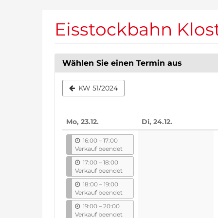
Zum
Haupt-
Eisstockbahn Klos
Inhalt
springen
Wählen Sie einen Termin aus
Woche
KW 51/2024
zur
Anzeige
Mo, 23.12.
Di, 24.12.
auswähle
b
16:00
–
17:00
i
Verkauf beendet
s
b
17:00
–
18:00
i
Verkauf beendet
s
b
18:00
–
19:00
i
Verkauf beendet
s
b
19:00
–
20:00
i
Verkauf beendet