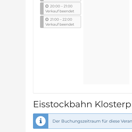
s
b
20:00
–
21:00
i
Verkauf beendet
s
b
21:00
–
22:00
i
Verkauf beendet
s
Eisstockbahn Klosterp
Der Buchungszeitraum für diese Verans