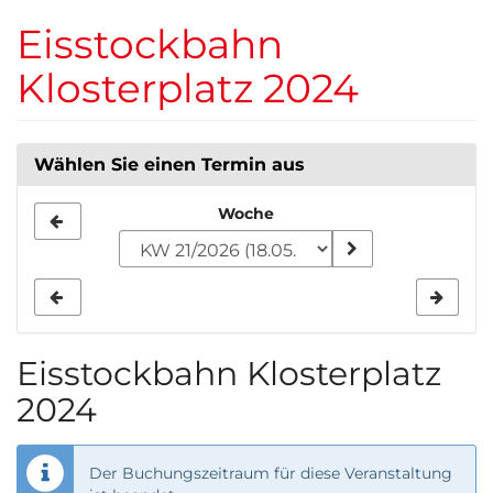
Zum
Eisstockbahn
Haupt-
Inhalt
Klosterplatz 2024
springen
Wählen Sie einen Termin aus
Woche
Woche
zur
Anzeige
auswählen
Eisstockbahn Klosterplatz
2024
Der Buchungszeitraum für diese Veranstaltung