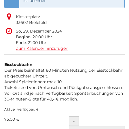
ist beendet.
Klosterplatz
33602 Bielefeld
So, 29. Dezember 2024
Beginn:
20:00
Uhr
Ende:
21:00
Uhr
Zum Kalender hinzufügen
Produkte
Eisstockbahn
Unkategorisierte
Der Preis beinhaltet 60 Minuten Nutzung der Eisstockbahn
ab gebuchter Uhrzeit.
Produkte
Anzahl Spieler:innen: max. 10
Tickets sind von Umtausch und Rückgabe ausgeschlossen.
Vor Ort sind je nach Verfügbarkeit Spontanbuchungen von
30-Minuten-Slots für 40,- € möglich.
Aktuell verfügbar: 4
75,00 €
Menge
-