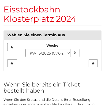
Zum
Eisstockbahn
Haupt-
Inhalt
Klosterplatz 2024
springen
Wählen Sie einen Termin aus
Woche
Woche
zur
Anzeige
auswählen
Wenn Sie bereits ein Ticket
bestellt haben
Wenn Sie den Status und die Details Ihrer Bestellung
einsehen oder ändern wollen, klicken Sie auf den Link in