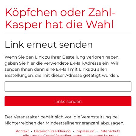
Zum
Köpfchen oder Zahl-
Haupt-
Inhalt
Kasper hat die Wahl
springen
Link erneut senden
Wenn Sie den Link zu Ihrer Bestellung verloren haben,
geben Sie hier die verwendete E-Mail-Adresse ein. Wir
senden Ihnen dann eine E-Mail mit Links zu allen
Bestellungen, die mit dieser Adresse getätigt wurden.
E-
Mail
Links senden
Der Veranstalter behält sich vor, die Veranstaltung bei
Nichterreichen der Mindestteilnehmeranzahl abzusagen.
Kontakt
Datenschutzerklärung
Impressum
Datenschutz
Allgemeine Geschäftsbedingungen
powered by pretix