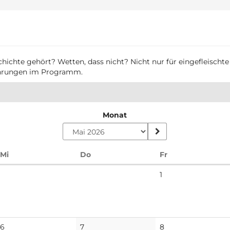
chichte gehört? Wetten, dass nicht? Nicht nur für eingefleischte 
führungen im Programm.
Monat
Mittwoch
Donnerstag
Freitag
Mi
Do
Fr
Keine
1
Veranstaltungen
Keine
Keine
Keine
6
7
8