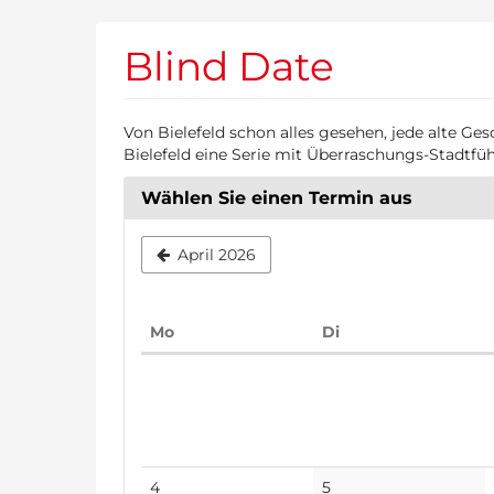
Zum
Haupt-
Blind Date
Inhalt
springen
Von Bielefeld schon alles gesehen, jede alte Ges
Bielefeld eine Serie mit Überraschungs-Stadt
Wählen Sie einen Termin aus
April 2026
Montag
Dienstag
Mo
Di
Kalender
Keine
Keine
4
5