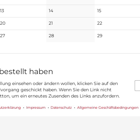
Veranstaltungen
Veranstaltungen
Veranstaltungen
Keine
Keine
Keine
13
14
15
Veranstaltungen
Veranstaltungen
Veranstaltungen
Keine
Keine
Keine
20
21
22
Veranstaltungen
Veranstaltungen
Veranstaltungen
Keine
Keine
Keine
27
28
29
Veranstaltungen
Veranstaltungen
Veranstaltungen
 bestellt haben
llung einsehen oder ändern wollen, klicken Sie auf den
ellvorgang geschickt haben. Wenn Sie den Link nicht
utton, um ein erneutes Zusenden des Links anzufordern.
utzerklärung
Impressum
Datenschutz
Allgemeine Geschäftsbedingungen