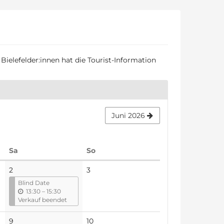
Bielefelder:innen hat die Tourist-Information
Juni 2026
Samstag
Sonntag
Sa
So
Keine
2
3
Veranstaltungen
Blind Date
b
13:30
–
15:30
i
Verkauf beendet
s
Keine
Keine
9
10