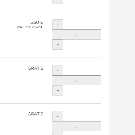
5,50 €
Menge
-
inkl. 19% MwSt.
+
GRATIS
Menge
-
+
GRATIS
Menge
-