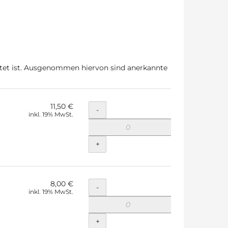
ttet ist. Ausgenommen hiervon sind anerkannte
11,50 €
Menge
-
inkl. 19% MwSt.
+
8,00 €
Menge
-
inkl. 19% MwSt.
+