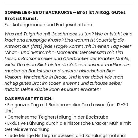
SOMMELIER-BROTBACKKURSE – Brot ist Alltag. Gutes
Brot ist Kunst.
Für Anfänger:innen und Fortgeschrittene
Was hat Teigruhe mit Geschmack zu tun? Wie entsteht eine
krachend knusprige Kruste? Und warum ist Sauerteig die
Antwort auf (fast) jede Frage? Komm mit in einen Tag voller
“Aha!”- und “Mmmmh!”-Momente! Gemeinsam mit Tim
Lessau, Brotsommelier und Chefbäcker der Braaker Mühle,
wirfst Du einen Blick hinter die Kulissen unserer traditionell-
modernen Backstube und unserer historischen Bio-
Vollkorn-Windmühle in Braak. Und lernst dabei, wie man
richtig gutes Brot im Laden erkennt und zuhause selber
macht. Deine Küche kann es kaum erwarten!
DAS ERWARTET DICH:
• Ein ganzer Tag mit Brotsommelier Tim Lessau (ca. 12-20
Uhr)
• Gemeinsame Teigherstellung in der Backstube
• Exklusive Führung durch die historische Braaker Mühle mit
Getreidevermahlung
• Jede Menge Hintergrundwissen und Schulungsmaterial