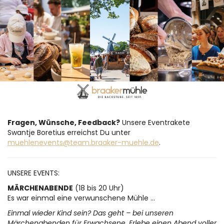
Braaker
Zum
Haupt-
Mühle
Inhalt
springen
Brot-
und
Backwaren
GmbH
Fragen, Wünsche, Feedback?
Unsere Eventrakete
Swantje Boretius erreichst Du unter
muehlenevents@team.braaker-muehle.de
.
UNSERE EVENTS:
MÄRCHENABENDE
(18 bis 20 Uhr)
Es war einmal eine verwunschene Mühle …
Einmal wieder Kind sein? Das geht – bei unseren
Märchenabenden für Erwachsene. Erlebe einen Abend voller