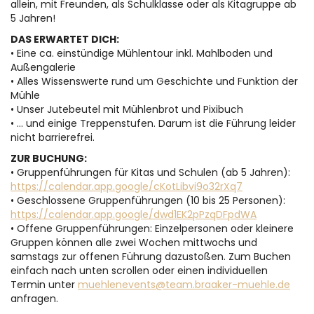
allein, mit Freunden, als Schulklasse oder als Kitagruppe ab
5 Jahren!
DAS ERWARTET DICH:
• Eine ca. einstündige Mühlentour inkl. Mahlboden und
Außengalerie
• Alles Wissenswerte rund um Geschichte und Funktion der
Mühle
• Unser Jutebeutel mit Mühlenbrot und Pixibuch
• … und einige Treppenstufen. Darum ist die Führung leider
nicht barrierefrei.
ZUR BUCHUNG:
• Gruppenführungen für Kitas und Schulen (ab 5 Jahren):
https://calendar.app.google/cKotLibvi9o32rXq7
• Geschlossene Gruppenführungen (10 bis 25 Personen):
https://calendar.app.google/dwd1EK2pPzqDFpdWA
• Offene Gruppenführungen: Einzelpersonen oder kleinere
Gruppen können alle zwei Wochen mittwochs und
samstags zur offenen Führung dazustoßen. Zum Buchen
einfach nach unten scrollen oder einen individuellen
Termin unter
muehlenevents@team.braaker-muehle.de
anfragen.