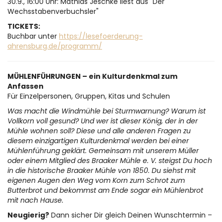
30.9., 16:00 Uhr: Mathias Jeschke liest aus "Der
Wechsstabenverbuchsler"
TICKETS:
Buchbar unter
https://lesefoerderung-
ahrensburg.de/programm/
MÜHLENFÜHRUNGEN – ein Kulturdenkmal zum
Anfassen
Für Einzelpersonen, Gruppen, Kitas und Schulen
Was macht die Windmühle bei Sturmwarnung? Warum ist
Vollkorn voll gesund? Und wer ist dieser König, der in der
Mühle wohnen soll? Diese und alle anderen Fragen zu
diesem einzigartigen Kulturdenkmal werden bei einer
Mühlenführung geklärt. Gemeinsam mit unserem Müller
oder einem Mitglied des Braaker Mühle e. V. steigst Du hoch
in die historische Braaker Mühle von 1850. Du siehst mit
eigenen Augen den Weg vom Korn zum Schrot zum
Butterbrot und bekommst am Ende sogar ein Mühlenbrot
mit nach Hause.
Neugierig?
Dann sicher Dir gleich Deinen Wunschtermin –