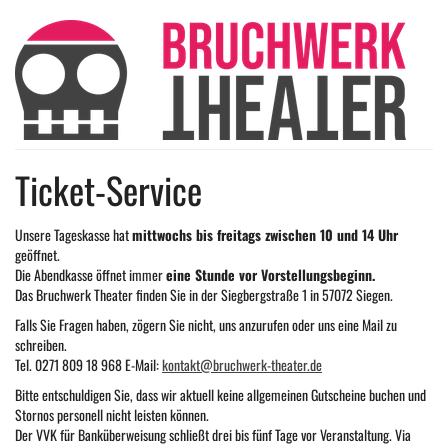
Zum
Bruchwerk
Haupt-
Inhalt
Theater
springen
gUG
Ticket-Service
Unsere Tageskasse hat
mittwochs bis freitags zwischen 10 und 14 Uhr
geöffnet.
Die Abendkasse öffnet immer
eine Stunde vor Vorstellungsbeginn.
Das Bruchwerk Theater finden Sie in der Siegbergstraße 1 in 57072 Siegen.
Falls Sie Fragen haben, zögern Sie nicht, uns anzurufen oder uns eine Mail zu
schreiben.
Tel. 0271 809 18 968 E-Mail:
kontakt@bruchwerk-theater.de
Bitte entschuldigen Sie, dass wir aktuell keine allgemeinen Gutscheine buchen und
Stornos personell nicht leisten können.
Der VVK für Banküberweisung schließt drei bis fünf Tage vor Veranstaltung. Via