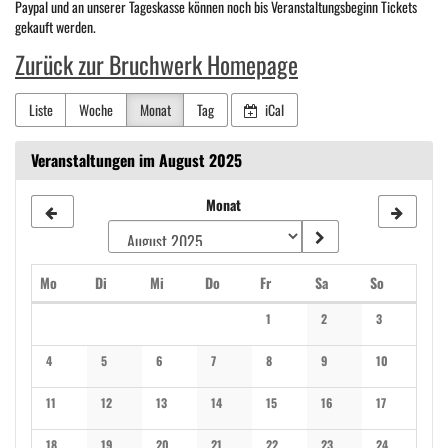
Paypal und an unserer Tageskasse können noch bis Veranstaltungsbeginn Tickets
gekauft werden.
Zurück zur Bruchwerk Homepage
Liste
Woche
Monat
Tag
iCal
Veranstaltungen im August 2025
Monat
Montag
Dienstag
Mittwoch
Donnerstag
Freitag
Samstag
Sonntag
Mo
Di
Mi
Do
Fr
Sa
So
Kalender
1
2
3
Keine Veranstaltungen
Keine Veranstaltungen
Keine Veranstal
4
5
6
7
8
9
10
Keine Veranstaltungen
Keine Veranstaltungen
Keine Veranstaltungen
Keine Veranstaltungen
Keine Veranstaltungen
Keine Veranstaltungen
Keine Veranstal
11
12
13
14
15
16
17
Keine Veranstaltungen
Keine Veranstaltungen
Keine Veranstaltungen
Keine Veranstaltungen
Keine Veranstaltungen
Keine Veranstaltungen
Keine Veranstal
18
19
20
21
22
23
24