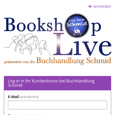
Zum
Anmelden
Haupt-
Buchhandlung
Inhalt
springen
Schmid
Log-in in Ihr Kundenkonto bei Buchhandlung
Schmid
E-Mail
erforderlich