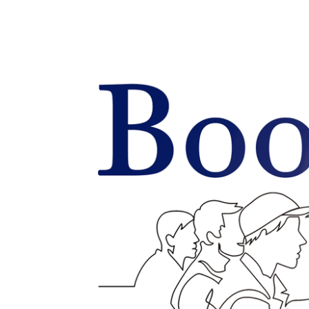
Zum
Haupt-
Buchhandlung
Inhalt
springen
Schmid