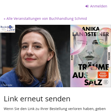
Zum
Anmelden
Haupt-
Inhalt
« Alle Veranstaltungen von Buchhandlung Schmid
springen
Link erneut senden
Wenn Sie den Link zu Ihrer Bestellung verloren haben, geben