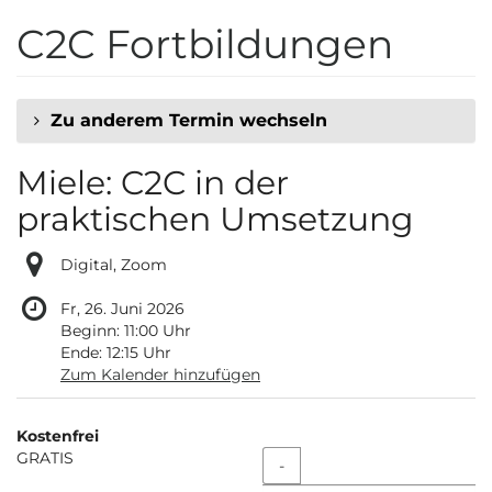
Zum
C2C Fortbildungen
Haupt-
Inhalt
springen
Zu anderem Termin wechseln
Miele: C2C in der
praktischen Umsetzung
Digital, Zoom
Fr, 26. Juni 2026
Beginn:
11:00
Uhr
Ende:
12:15
Uhr
Zum Kalender hinzufügen
Produkte
Kostenfrei
Unkategorisierte
GRATIS
Menge
-
Produkte