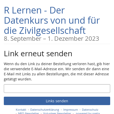
Zum
R Lernen - Der
Haupt-
Inhalt
Datenkurs von und für
springen
die Zivilgesellschaft
bis
8. September
–
1. Dezember 2023
Link erneut senden
Wenn du den Link zu deiner Bestellung verloren hast, gib hier
die verwendete E-Mail-Adresse ein. Wir senden dir dann eine
E-Mail mit Links zu allen Bestellungen, die mit dieser Adresse
getätigt wurden.
E-
Mail
Links senden
Kontakt
Datenschutzerklärung
Impressum
Datenschutz
NPO Newsletter
Volunteer Newsletter
powered by pretix