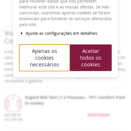
para recolher dados que nos permitem
Início:
14:00
melhorar este site e as nossas ofertas. Se não
Fim:
14:00
concordar, usaremos apenas cookies se forem
Adicionar ao Calendário
essenciais para fornecer os serviços oferecidos
pelo site.
Produtos
Vodafone Paredes de Coura -
Ajuste as configurações em detalhes
Comfort Pack (4 noites)
Apenas os
Aceitar
4 Noites de Glamping de dia 13/08 a 17/08.Todas as tendas
cookies
todos os
são equipada com camas "verdadeiras", almofada e roupa de
cama, tapete, Guarda roupa com rack para roupa e cruzetas
necessários
cookies
(excepto nas tendas de 3 pessoas) pequeno espelho de mesa,
candeeiro LED e ficha múltipla com ligação à eletricidade,
ventoinha e geleira
Asgard Bell Tent (1-2 Pessoas) - VPC Comfort Pack
(4 noites)
425,00 €
ESGOTADO
incl. 6% IVA