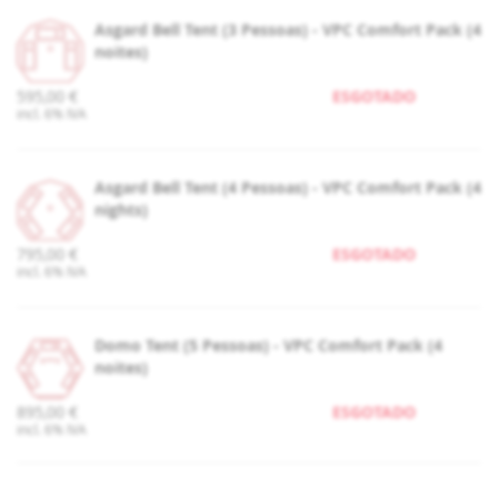
Asgard Bell Tent (3 Pessoas) - VPC Comfort Pack (4
noites)
595,00 €
ESGOTADO
incl. 6% IVA
Asgard Bell Tent (4 Pessoas) - VPC Comfort Pack (4
nights)
795,00 €
ESGOTADO
incl. 6% IVA
Domo Tent (5 Pessoas) - VPC Comfort Pack (4
noites)
895,00 €
ESGOTADO
incl. 6% IVA