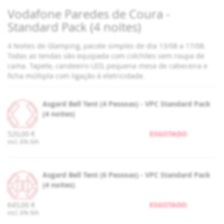
Vodafone Paredes de Coura -
Standard Pack (4 noites)
4 Noites de Glamping, pacote simples de dia 13/08 a 17/08.
Todas as tendas são equipada com colchões sem roupa de
cama. Tapete, candeeiro LED, pequena mesa de cabeceira e
ficha múltipla com ligação à eletricidade.
Asgard Bell Tent (4 Pessoas) - VPC Standard Pack
(4 noites)
520,00 €
ESGOTADO
incl. 6% IVA
Asgard Bell Tent (6 Pessoas) - VPC Standard Pack
(4 noites)
645,00 €
ESGOTADO
incl. 6% IVA