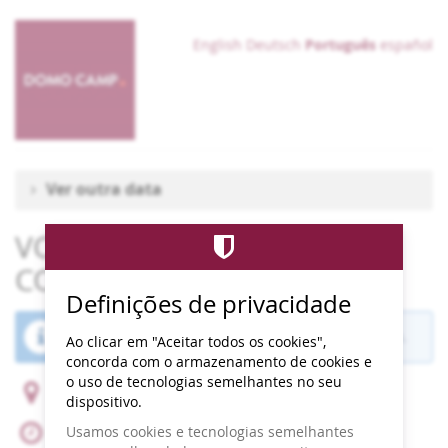
Skip to
main
English
Deutsch
Português
español
content
Ver outra data
VODAFONE PAREDES DE
COURA 2025
Definições de privacidade
O período de vendas para este evento terminou.
Ao clicar em "Aceitar todos os cookies",
concorda com o armazenamento de cookies e
o uso de tecnologias semelhantes no seu
Praia Fluvial do Tabuão - Calçada do Taboão
dispositivo.
Usamos cookies e tecnologias semelhantes
até
13 de Agosto de 2025
–
17 de Agosto de 2025