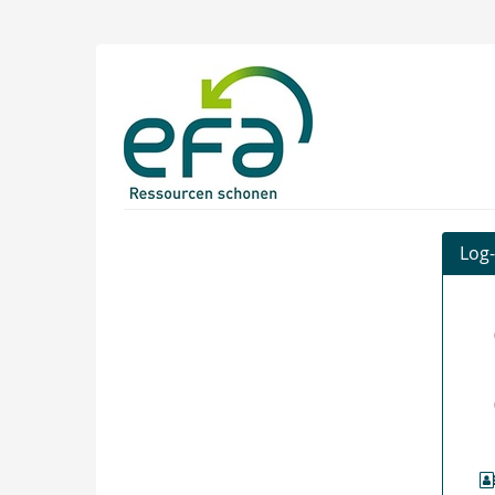
Zum
Haupt-
Inhalt
efa
springen
Log-