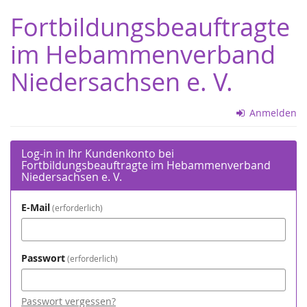
Zum
Fortbildungsbeauftragte
Haupt-
Inhalt
im Hebammenverband
springen
Niedersachsen e. V.
Anmelden
Log-in in Ihr Kundenkonto bei
Fortbildungsbeauftragte im Hebammenverband
Niedersachsen e. V.
E-Mail
erforderlich
Passwort
erforderlich
Passwort vergessen?