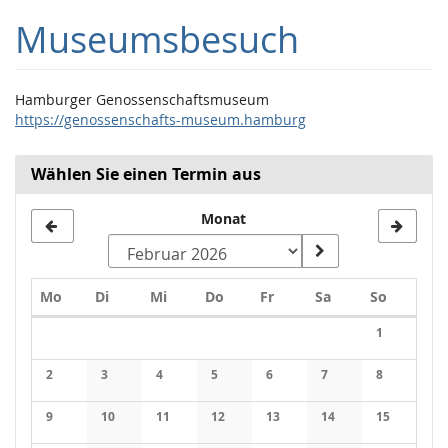
Zum
Museumsbesuch
Haupt-
Inhalt
springen
Hamburger Genossenschaftsmuseum
https://genossenschafts-museum.hamburg
Wählen Sie einen Termin aus
Monat
Montag
Dienstag
Mittwoch
Donnerstag
Freitag
Samstag
Sonntag
Mo
Di
Mi
Do
Fr
Sa
So
Kalender
1
Keine Veran
2
3
4
5
6
7
8
Keine Veranstaltungen
Keine Veranstaltungen
Keine Veranstaltungen
Keine Veranstaltungen
Keine Veranstaltungen
Keine Veranstaltung
Keine Veran
9
10
11
12
13
14
15