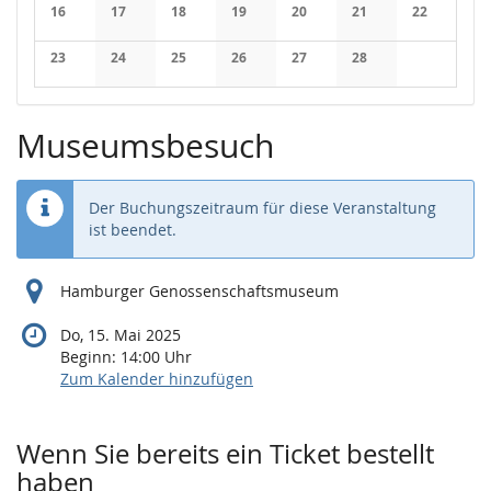
Keine Veranstaltungen
Keine Veranstaltungen
Keine Veranstaltungen
Keine Veranstaltungen
Keine Veranstaltungen
Keine Veranstaltung
Keine Veran
16
17
18
19
20
21
22
Keine Veranstaltungen
Keine Veranstaltungen
Keine Veranstaltungen
Keine Veranstaltungen
Keine Veranstaltungen
Keine Veranstaltung
Keine Veran
23
24
25
26
27
28
Keine Veranstaltungen
Keine Veranstaltungen
Keine Veranstaltungen
Keine Veranstaltungen
Keine Veranstaltungen
Keine Veranstaltung
Museumsbesuch
Der Buchungszeitraum für diese Veranstaltung
ist beendet.
Hamburger Genossenschaftsmuseum
Do, 15. Mai 2025
Beginn:
14:00
Uhr
Zum Kalender hinzufügen
Produkte
Wenn Sie bereits ein Ticket bestellt
haben