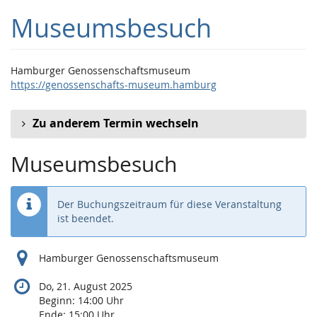
Zum
Museumsbesuch
Haupt-
Inhalt
springen
Hamburger Genossenschaftsmuseum
https://genossenschafts-museum.hamburg
Zu anderem Termin wechseln
Museumsbesuch
Der Buchungszeitraum für diese Veranstaltung
ist beendet.
Hamburger Genossenschaftsmuseum
Do, 21. August 2025
Beginn:
14:00
Uhr
Ende:
15:00
Uhr