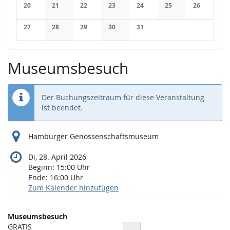
Keine Veranstaltungen
Keine Veranstaltungen
Keine Veranstaltungen
Keine Veranstaltungen
Keine Veranstaltungen
Keine Veranstaltung
Keine Veran
20
21
22
23
24
25
26
Keine Veranstaltungen
Keine Veranstaltungen
Keine Veranstaltungen
Keine Veranstaltungen
Keine Veranstaltungen
Keine Veranstaltung
Keine Veran
27
28
29
30
31
Keine Veranstaltungen
Keine Veranstaltungen
Keine Veranstaltungen
Keine Veranstaltungen
Keine Veranstaltungen
Museumsbesuch
Der Buchungszeitraum für diese Veranstaltung
ist beendet.
Hamburger Genossenschaftsmuseum
Di, 28. April 2026
Beginn:
15:00
Uhr
Ende:
16:00
Uhr
Zum Kalender hinzufügen
Produkte
Museumsbesuch
Unkategorisierte
GRATIS
Menge