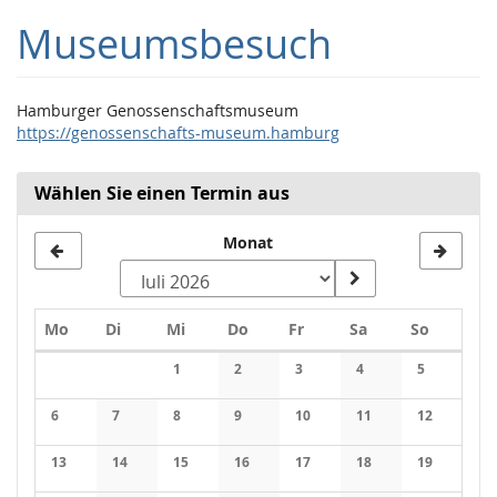
Zum
Museumsbesuch
Haupt-
Inhalt
springen
Hamburger Genossenschaftsmuseum
https://genossenschafts-museum.hamburg
Wählen Sie einen Termin aus
Monat
Montag
Dienstag
Mittwoch
Donnerstag
Freitag
Samstag
Sonntag
Mo
Di
Mi
Do
Fr
Sa
So
Kalender
1
2
3
4
5
Keine Veranstaltungen
Keine Veranstaltungen
Keine Veranstaltungen
Keine Veranstaltung
Keine Veran
6
7
8
9
10
11
12
Keine Veranstaltungen
Keine Veranstaltungen
Keine Veranstaltungen
Keine Veranstaltungen
Keine Veranstaltungen
Keine Veranstaltung
Keine Veran
13
14
15
16
17
18
19