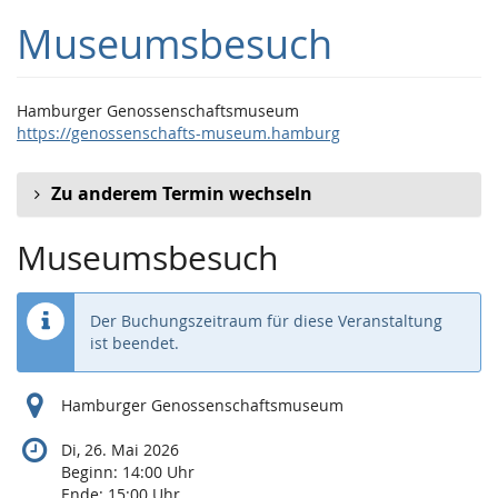
Zum
Museumsbesuch
Haupt-
Inhalt
springen
Hamburger Genossenschaftsmuseum
https://genossenschafts-museum.hamburg
Zu anderem Termin wechseln
Museumsbesuch
Der Buchungszeitraum für diese Veranstaltung
ist beendet.
Hamburger Genossenschaftsmuseum
Di, 26. Mai 2026
Beginn:
14:00
Uhr
Ende:
15:00
Uhr