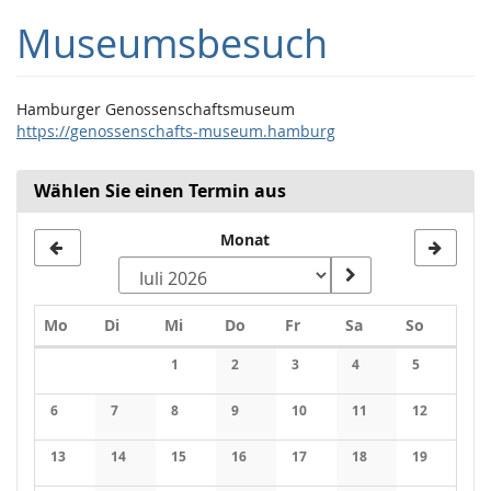
Zum
Museumsbesuch
Haupt-
Inhalt
springen
Hamburger Genossenschaftsmuseum
https://genossenschafts-museum.hamburg
Wählen Sie einen Termin aus
Monat
Montag
Dienstag
Mittwoch
Donnerstag
Freitag
Samstag
Sonntag
Mo
Di
Mi
Do
Fr
Sa
So
Kalender
1
2
3
4
5
Keine Veranstaltungen
Keine Veranstaltungen
Keine Veranstaltungen
Keine Veranstaltung
Keine Veran
6
7
8
9
10
11
12
Keine Veranstaltungen
Keine Veranstaltungen
Keine Veranstaltungen
Keine Veranstaltungen
Keine Veranstaltungen
Keine Veranstaltung
Keine Veran
13
14
15
16
17
18
19