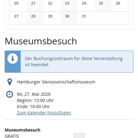
Keine Veranstaltungen
Keine Veranstaltungen
Keine Veranstaltungen
Keine Veranstaltungen
Keine Veranstaltungen
Keine Veranstaltung
Keine Veran
20
21
22
23
24
25
26
Keine Veranstaltungen
Keine Veranstaltungen
Keine Veranstaltungen
Keine Veranstaltungen
Keine Veranstaltungen
Keine Veranstaltung
Keine Veran
27
28
29
30
31
Keine Veranstaltungen
Keine Veranstaltungen
Keine Veranstaltungen
Keine Veranstaltungen
Keine Veranstaltungen
Museumsbesuch
Der Buchungszeitraum für diese Veranstaltung
ist beendet.
Hamburger Genossenschaftsmuseum
Mi, 27. Mai 2026
Beginn:
15:00
Uhr
Ende:
16:00
Uhr
Zum Kalender hinzufügen
Produkte
Museumsbesuch
Unkategorisierte
GRATIS
Menge