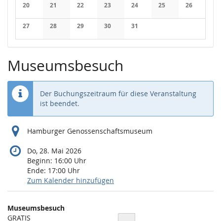
Keine Veranstaltungen
Keine Veranstaltungen
Keine Veranstaltungen
Keine Veranstaltungen
Keine Veranstaltungen
Keine Veranstaltung
Keine Veran
20
21
22
23
24
25
26
Keine Veranstaltungen
Keine Veranstaltungen
Keine Veranstaltungen
Keine Veranstaltungen
Keine Veranstaltungen
Keine Veranstaltung
Keine Veran
27
28
29
30
31
Keine Veranstaltungen
Keine Veranstaltungen
Keine Veranstaltungen
Keine Veranstaltungen
Keine Veranstaltungen
Museumsbesuch
Der Buchungszeitraum für diese Veranstaltung
ist beendet.
Hamburger Genossenschaftsmuseum
Do, 28. Mai 2026
Beginn:
16:00
Uhr
Ende:
17:00
Uhr
Zum Kalender hinzufügen
Produkte
Museumsbesuch
Unkategorisierte
GRATIS
Menge