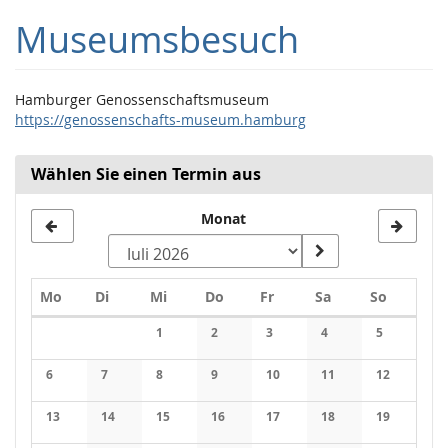
Zum
Museumsbesuch
Haupt-
Inhalt
springen
Hamburger Genossenschaftsmuseum
https://genossenschafts-museum.hamburg
Wählen Sie einen Termin aus
Monat
Montag
Dienstag
Mittwoch
Donnerstag
Freitag
Samstag
Sonntag
Mo
Di
Mi
Do
Fr
Sa
So
Kalender
1
2
3
4
5
Keine Veranstaltungen
Keine Veranstaltungen
Keine Veranstaltungen
Keine Veranstaltung
Keine Veran
6
7
8
9
10
11
12
Keine Veranstaltungen
Keine Veranstaltungen
Keine Veranstaltungen
Keine Veranstaltungen
Keine Veranstaltungen
Keine Veranstaltung
Keine Veran
13
14
15
16
17
18
19