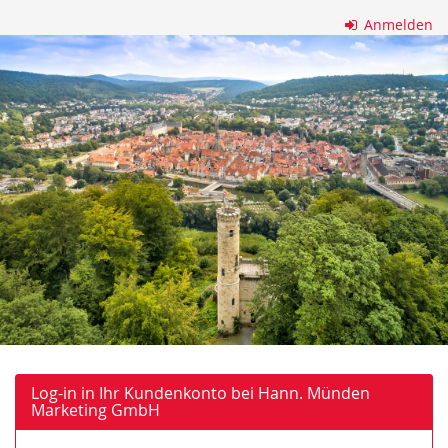
Zum
Anmelden
Haupt-
Hann.
Inhalt
springen
Münden
Marketing
GmbH
Log-in in Ihr Kundenkonto bei Hann. Münden
Marketing GmbH