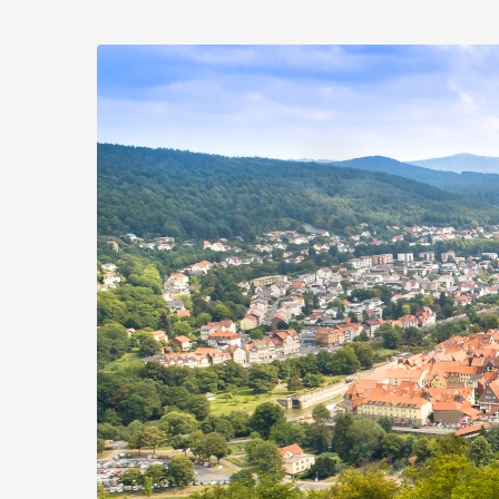
Zum
Haupt-
Hann.
Inhalt
springen
Münden
Marketing
GmbH