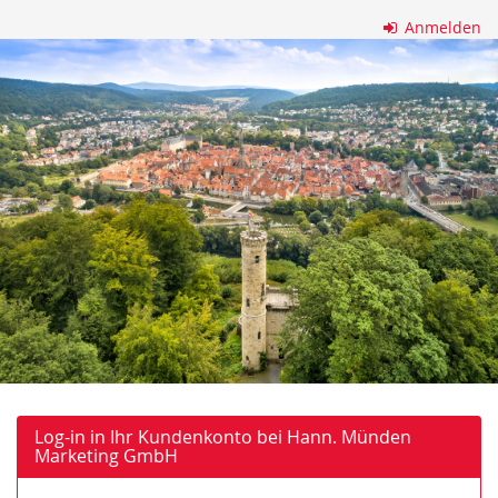
Zum
Anmelden
Haupt-
Hann.
Inhalt
springen
Münden
Marketing
GmbH
Log-in in Ihr Kundenkonto bei Hann. Münden
Marketing GmbH