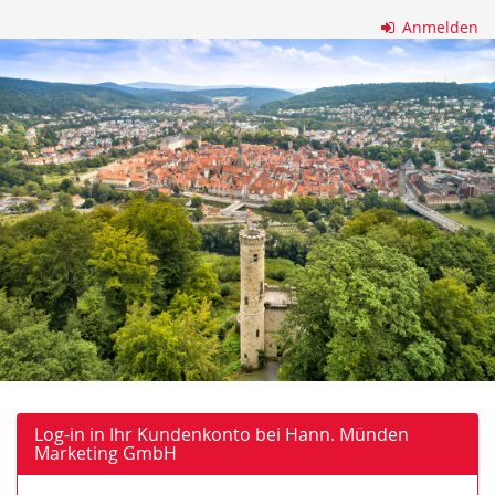
Zum
Anmelden
Haupt-
Hann.
Inhalt
springen
Münden
Marketing
GmbH
Log-in in Ihr Kundenkonto bei Hann. Münden
Marketing GmbH