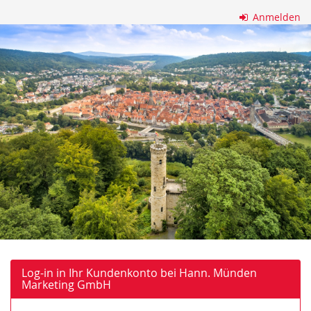
Zum
Anmelden
Haupt-
Hann.
Inhalt
springen
Münden
Marketing
GmbH
Log-in in Ihr Kundenkonto bei Hann. Münden
Marketing GmbH