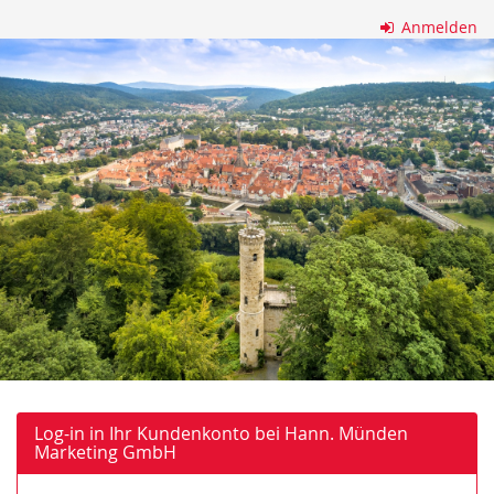
Zum
Anmelden
Haupt-
Hann.
Inhalt
springen
Münden
Marketing
GmbH
Log-in in Ihr Kundenkonto bei Hann. Münden
Marketing GmbH