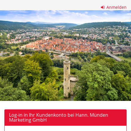
Zum
Anmelden
Haupt-
Hann.
Inhalt
springen
Münden
Marketing
GmbH
Log-in in Ihr Kundenkonto bei Hann. Münden
Marketing GmbH