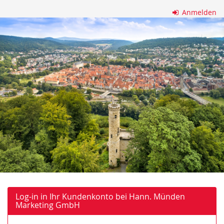
Zum
Anmelden
Haupt-
Hann.
Inhalt
springen
Münden
Marketing
GmbH
Log-in in Ihr Kundenkonto bei Hann. Münden
Marketing GmbH