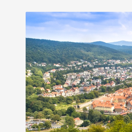
Zum
Haupt-
Hann.
Inhalt
springen
Münden
Marketing
GmbH