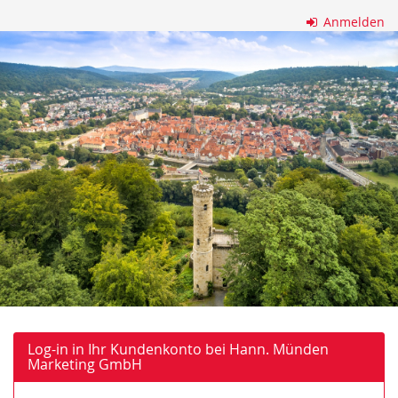
Zum
Anmelden
Haupt-
Hann.
Inhalt
springen
Münden
Marketing
GmbH
Log-in in Ihr Kundenkonto bei Hann. Münden
Marketing GmbH