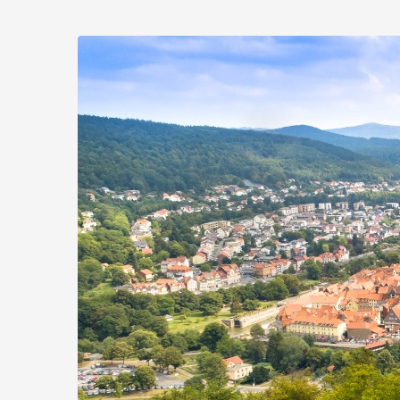
Zum
Haupt-
Hann.
Inhalt
springen
Münden
Marketing
GmbH