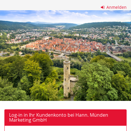
Zum
Anmelden
Haupt-
Hann.
Inhalt
springen
Münden
Marketing
GmbH
Log-in in Ihr Kundenkonto bei Hann. Münden
Marketing GmbH