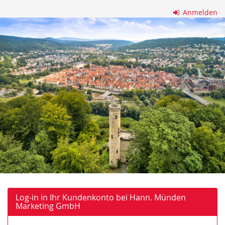
Zum
Anmelden
Haupt-
Hann.
Inhalt
springen
Münden
Marketing
GmbH
Log-in in Ihr Kundenkonto bei Hann. Münden
Marketing GmbH