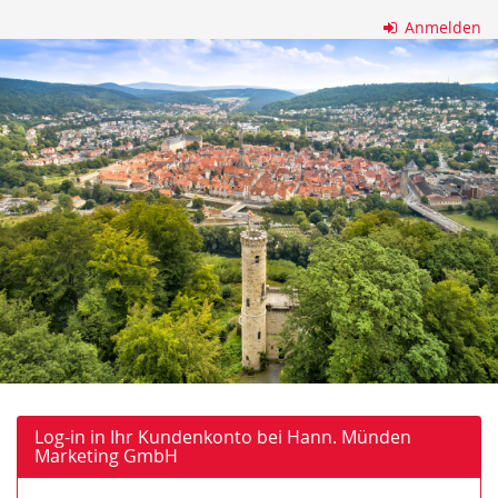
Zum
Anmelden
Haupt-
Hann.
Inhalt
springen
Münden
Marketing
GmbH
Log-in in Ihr Kundenkonto bei Hann. Münden
Marketing GmbH