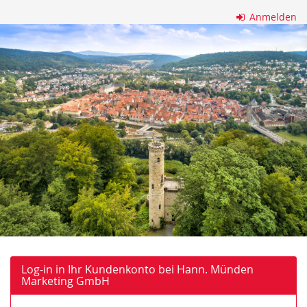
Zum
Anmelden
Haupt-
Hann.
Inhalt
springen
Münden
Marketing
GmbH
Log-in in Ihr Kundenkonto bei Hann. Münden
Marketing GmbH