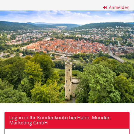
Zum
Anmelden
Haupt-
Hann.
Inhalt
springen
Münden
Marketing
GmbH
Log-in in Ihr Kundenkonto bei Hann. Münden
Marketing GmbH