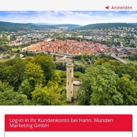
Zum
Anmelden
Haupt-
Hann.
Inhalt
springen
Münden
Marketing
GmbH
Log-in in Ihr Kundenkonto bei Hann. Münden
Marketing GmbH