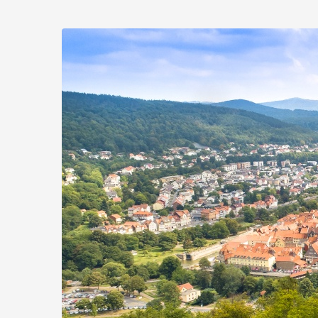
Zum
Haupt-
Hann.
Inhalt
springen
Münden
Marketing
GmbH