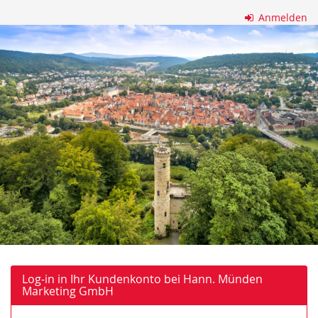
Zum
Anmelden
Haupt-
Hann.
Inhalt
springen
Münden
Marketing
GmbH
Log-in in Ihr Kundenkonto bei Hann. Münden
Marketing GmbH