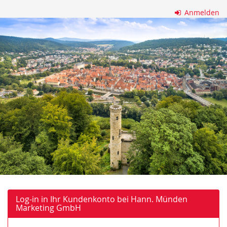
Zum
Anmelden
Haupt-
Hann.
Inhalt
springen
Münden
Marketing
GmbH
Log-in in Ihr Kundenkonto bei Hann. Münden
Marketing GmbH