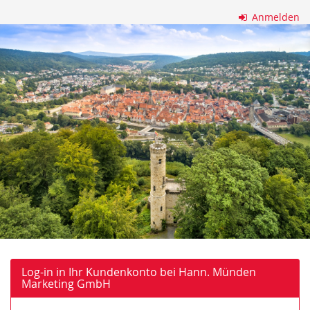
Zum
Anmelden
Haupt-
Hann.
Inhalt
springen
Münden
Marketing
GmbH
Log-in in Ihr Kundenkonto bei Hann. Münden
Marketing GmbH