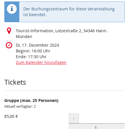
Der Buchungszeitraum für diese Veranstaltung
ist beendet.
Tourist-Information, Lotzestraße 2, 34346 Hann.
Münden
Di, 17. Dezember 2024
Beginn:
16:00
Uhr
Ende:
17:30
Uhr
Zum Kalender hinzufügen
Produkte
Tickets
Gruppe (max. 25 Personen)
Aktuell verfügbar: 2
85,00 €
Menge
-