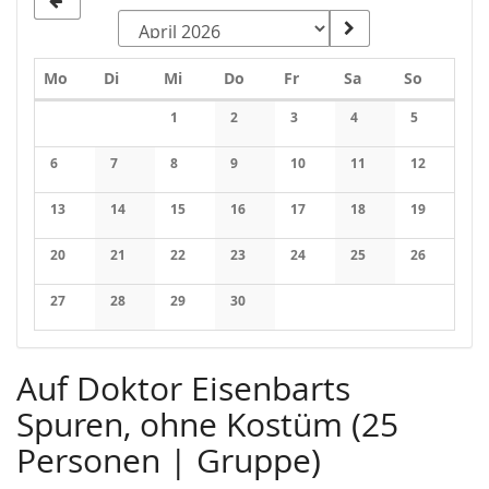
Montag
Dienstag
Mittwoch
Donnerstag
Freitag
Samstag
Sonntag
Mo
Di
Mi
Do
Fr
Sa
So
Kalender
1
2
3
4
5
Keine Veranstaltungen
Keine Veranstaltungen
Keine Veranstaltungen
Keine Veranstaltung
Keine Veran
6
7
8
9
10
11
12
Keine Veranstaltungen
Keine Veranstaltungen
Keine Veranstaltungen
Keine Veranstaltungen
Keine Veranstaltungen
Keine Veranstaltung
Keine Veran
13
14
15
16
17
18
19
Keine Veranstaltungen
Keine Veranstaltungen
Keine Veranstaltungen
Keine Veranstaltungen
Keine Veranstaltungen
Keine Veranstaltung
Keine Veran
20
21
22
23
24
25
26
Keine Veranstaltungen
Keine Veranstaltungen
Keine Veranstaltungen
Keine Veranstaltungen
Keine Veranstaltungen
Keine Veranstaltung
Keine Veran
27
28
29
30
Keine Veranstaltungen
Keine Veranstaltungen
Keine Veranstaltungen
Keine Veranstaltungen
Auf Doktor Eisenbarts
Spuren, ohne Kostüm (25
Personen | Gruppe)