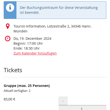
Der Buchungszeitraum für diese Veranstaltung
ist beendet.
Tourist-Information, Lotzestraße 2, 34346 Hann.
Münden
Do, 19. Dezember 2024
Beginn:
17:00
Uhr
Ende:
18:30
Uhr
Zum Kalender hinzufügen
Produkte
Tickets
Gruppe (max. 25 Personen)
Aktuell verfügbar: 2
85,00 €
Menge
-