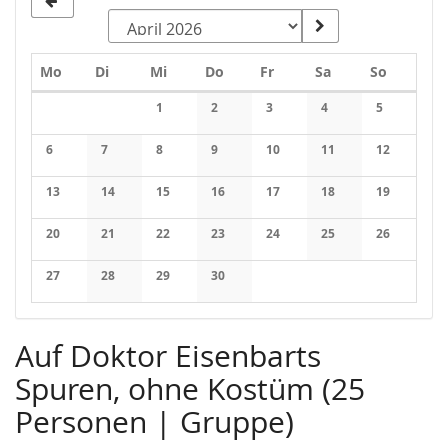
Montag
Dienstag
Mittwoch
Donnerstag
Freitag
Samstag
Sonntag
Mo
Di
Mi
Do
Fr
Sa
So
Kalender
1
2
3
4
5
Keine Veranstaltungen
Keine Veranstaltungen
Keine Veranstaltungen
Keine Veranstaltung
Keine Veran
6
7
8
9
10
11
12
Keine Veranstaltungen
Keine Veranstaltungen
Keine Veranstaltungen
Keine Veranstaltungen
Keine Veranstaltungen
Keine Veranstaltung
Keine Veran
13
14
15
16
17
18
19
Keine Veranstaltungen
Keine Veranstaltungen
Keine Veranstaltungen
Keine Veranstaltungen
Keine Veranstaltungen
Keine Veranstaltung
Keine Veran
20
21
22
23
24
25
26
Keine Veranstaltungen
Keine Veranstaltungen
Keine Veranstaltungen
Keine Veranstaltungen
Keine Veranstaltungen
Keine Veranstaltung
Keine Veran
27
28
29
30
Keine Veranstaltungen
Keine Veranstaltungen
Keine Veranstaltungen
Keine Veranstaltungen
Auf Doktor Eisenbarts
Spuren, ohne Kostüm (25
Personen | Gruppe)