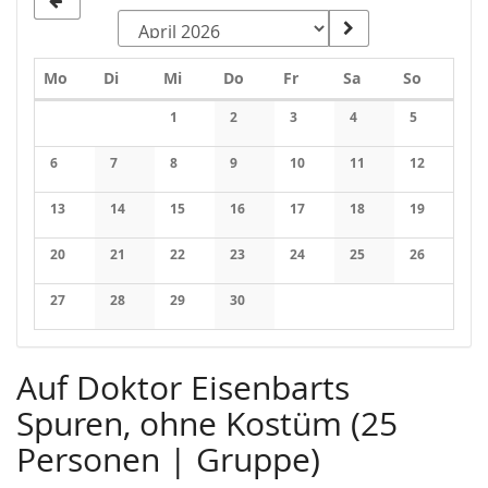
Montag
Dienstag
Mittwoch
Donnerstag
Freitag
Samstag
Sonntag
Mo
Di
Mi
Do
Fr
Sa
So
Kalender
1
2
3
4
5
Keine Veranstaltungen
Keine Veranstaltungen
Keine Veranstaltungen
Keine Veranstaltung
Keine Veran
6
7
8
9
10
11
12
Keine Veranstaltungen
Keine Veranstaltungen
Keine Veranstaltungen
Keine Veranstaltungen
Keine Veranstaltungen
Keine Veranstaltung
Keine Veran
13
14
15
16
17
18
19
Keine Veranstaltungen
Keine Veranstaltungen
Keine Veranstaltungen
Keine Veranstaltungen
Keine Veranstaltungen
Keine Veranstaltung
Keine Veran
20
21
22
23
24
25
26
Keine Veranstaltungen
Keine Veranstaltungen
Keine Veranstaltungen
Keine Veranstaltungen
Keine Veranstaltungen
Keine Veranstaltung
Keine Veran
27
28
29
30
Keine Veranstaltungen
Keine Veranstaltungen
Keine Veranstaltungen
Keine Veranstaltungen
Auf Doktor Eisenbarts
Spuren, ohne Kostüm (25
Personen | Gruppe)