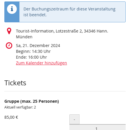
Der Buchungszeitraum für diese Veranstaltung
ist beendet.
Tourist-Information, Lotzestraße 2, 34346 Hann.
Münden
Sa, 21. Dezember 2024
Beginn:
14:30
Uhr
Ende:
16:00
Uhr
Zum Kalender hinzufügen
Produkte
Tickets
Gruppe (max. 25 Personen)
Aktuell verfügbar: 2
85,00 €
Menge
-