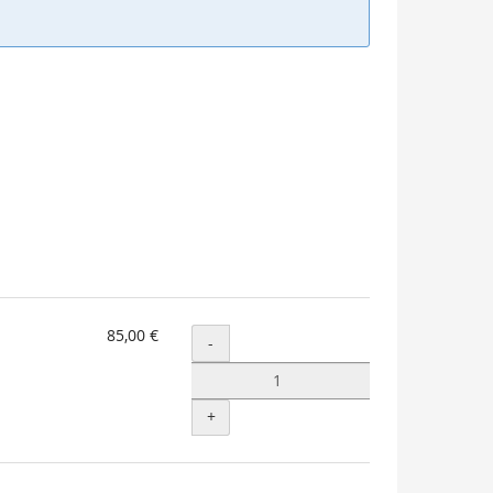
85,00 €
Menge
-
+