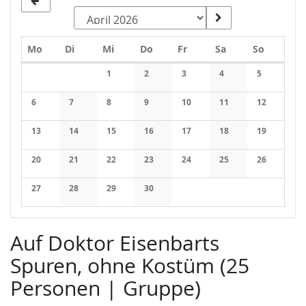
Montag
Dienstag
Mittwoch
Donnerstag
Freitag
Samstag
Sonntag
Mo
Di
Mi
Do
Fr
Sa
So
Kalender
1
2
3
4
5
Keine Veranstaltungen
Keine Veranstaltungen
Keine Veranstaltungen
Keine Veranstaltung
Keine Veran
6
7
8
9
10
11
12
Keine Veranstaltungen
Keine Veranstaltungen
Keine Veranstaltungen
Keine Veranstaltungen
Keine Veranstaltungen
Keine Veranstaltung
Keine Veran
13
14
15
16
17
18
19
Keine Veranstaltungen
Keine Veranstaltungen
Keine Veranstaltungen
Keine Veranstaltungen
Keine Veranstaltungen
Keine Veranstaltung
Keine Veran
20
21
22
23
24
25
26
Keine Veranstaltungen
Keine Veranstaltungen
Keine Veranstaltungen
Keine Veranstaltungen
Keine Veranstaltungen
Keine Veranstaltung
Keine Veran
27
28
29
30
Keine Veranstaltungen
Keine Veranstaltungen
Keine Veranstaltungen
Keine Veranstaltungen
Auf Doktor Eisenbarts
Spuren, ohne Kostüm (25
Personen | Gruppe)