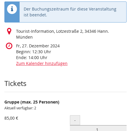
Der Buchungszeitraum für diese Veranstaltung
ist beendet.
Tourist-Information, Lotzestraße 2, 34346 Hann.
Münden
Fr, 27. Dezember 2024
Beginn:
12:30
Uhr
Ende:
14:00
Uhr
Zum Kalender hinzufügen
Produkte
Tickets
Gruppe (max. 25 Personen)
Aktuell verfügbar: 2
85,00 €
Menge
-