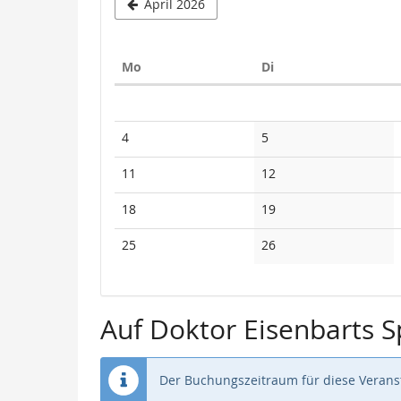
April 2026
Montag
Dienstag
Mo
Di
Kalender
Keine
Keine
4
5
Veranstaltungen
Veranstaltungen
Keine
Keine
11
12
Veranstaltungen
Veranstaltungen
Keine
Keine
18
19
Veranstaltungen
Veranstaltungen
Keine
Keine
25
26
Veranstaltungen
Veranstaltungen
Auf Doktor Eisenbarts 
Der Buchungszeitraum für diese Veranst