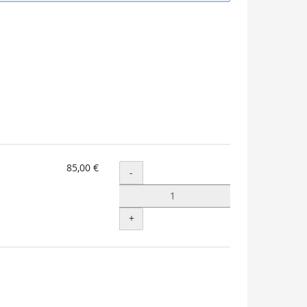
85,00 €
Menge
-
+